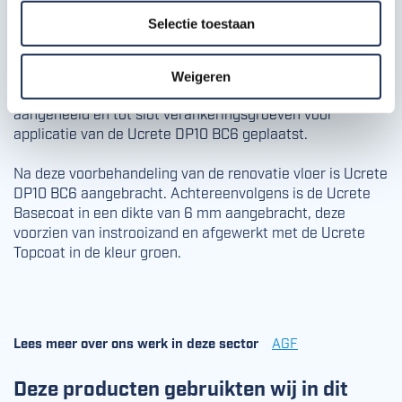
Hierna is het bestaande gootwerk aangepast door deze
Selectie toestaan
15 cm aan beide zijden in te zagen, rondom de
ondergrond te saneren zodat als extra verankering een
dubbele kraag gelast kon worden. Langs beide zijden van
Weigeren
de goot zijn ankers geplaatst, de ontstane sleuven
aangeheeld en tot slot verankeringsgroeven voor
applicatie van de Ucrete DP10 BC6 geplaatst.
Na deze voorbehandeling van de renovatie vloer is Ucrete
DP10 BC6 aangebracht. Achtereenvolgens is de Ucrete
Basecoat in een dikte van 6 mm aangebracht, deze
voorzien van instrooizand en afgewerkt met de Ucrete
Topcoat in de kleur groen.
Lees meer over ons werk in deze sector
AGF
Deze producten gebruikten wij in dit