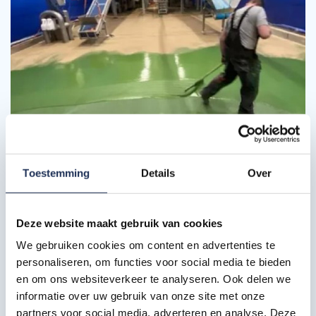
Vorige
Volgende
Toestemming
Details
Over
Aanleiding renovatie vloer
De vloerafwerking in de fabriek in Warmenhuizen voldeed
Deze website maakt gebruik van cookies
niet meer aan de wet- en regelgeving die voor vloeren in
We gebruiken cookies om content en advertenties te
de groenteverwerking geldt. Deze vloer, destijds door
personaliseren, om functies voor social media te bieden
Ruys Vloeren gelegd, heeft ruim 25 jaar onder de
zwaarste omstandigheden gefunctioneerd en het was nu
en om ons websiteverkeer te analyseren. Ook delen we
tijd voor renovatie!
informatie over uw gebruik van onze site met onze
partners voor social media, adverteren en analyse. Deze