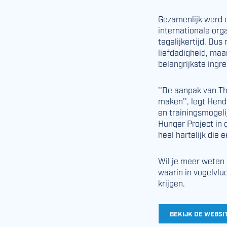
Gezamenlijk werd 
internationale org
tegelijkertijd. Du
liefdadigheid, maa
belangrijkste ingr
''De aanpak van T
maken'', legt Hend
en trainingsmogeli
Hunger Project in
heel hartelijk die
Wil je meer weten 
waarin in vogelvlu
krijgen.
BEKIJK DE WEBSI