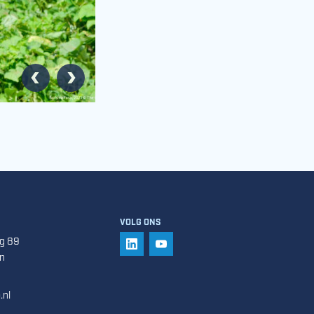
Vorige
Volgende
VOLG ONS
g 89
VOLG ONS OP LINKEDIN
VOLG ONS OP YOUTUBE
n
.nl