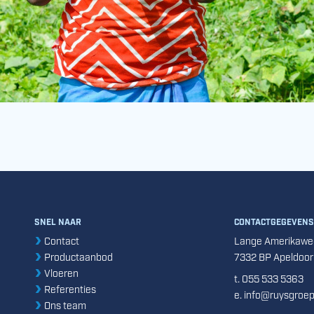
SNEL NAAR
CONTACTGEGEVENS
Contact
Lange Amerikawe
Productaanbod
7332 BP Apeldoor
Vloeren
t. 055 533 5363
Referenties
e. info@ruysgroep
Ons team