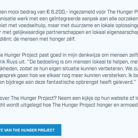
een mooi bedrag van € 6.200,- ingezameld voor The Hunger Pr
anisatie werk met een geïntegreerde aanpak aan alle oorzake
s niet met voedselhulp, maar met duurzame en lokale oplossing
r met gelijkwaardige partnerschappen en lokaal eigenaarschap
ediënt: de mensen met honger zélf.
he Hunger Project past goed in mijn denkwijze om mensen zel
rik Ruys uit. ''De bedoeling is om mensen lokaal te helpen, m
jkheden, zodat ze hun eigen situatie kunnen verbeteren. We z
 gesprek gaan hoe we elkaar nog meer kunnen versterken. Ik b
 een bijdrage aan deze fantastische opbrengst heeft geleverd.''
over The Hunger Project? Neem een kijkje op hun website of 
cht wordt uitgelegd hoe The Hunger Project honger en armoede
TE VAN THE HUNGER PROJECT