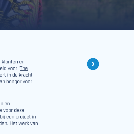
Volgende
e, klanten en
Ruys Groep België 
ld voor '
The
ert in de kracht
aan honger voor
en en
e voor deze
bij een project in
den. Het werk van