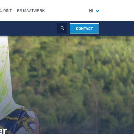
XJOINT
RS MAATWERK
NL
CONTACT
ZOEKEN
er