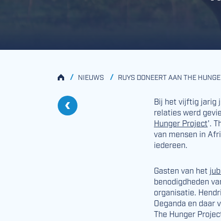
HOME
/
/
NIEUWS
RUYS DONEERT AAN THE HUNGE
Bij het vijftig jari
relaties werd gevi
Vorige
Hunger Project
'. 
Ruys Groep 50 jaar!
van mensen in Afri
iedereen.
Gasten van het
ju
benodigdheden van
organisatie. Hendri
Oeganda en daar v
The Hunger Project