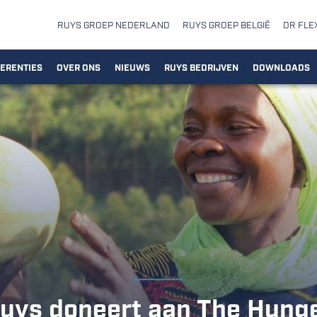
RUYS GROEP NEDERLAND
RUYS GROEP BELGIË
DR FLE
ERENTIES
OVER ONS
NIEUWS
RUYS BEDRIJVEN
DOWNLOADS
uys doneert aan The Hung