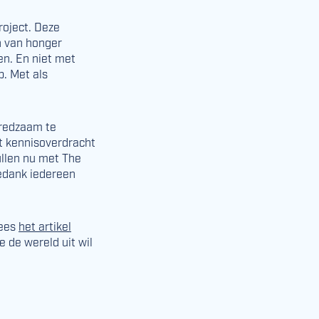
oject. Deze
n van honger
en. En niet met
. Met als
fredzaam te
et kennisoverdracht
ullen nu met The
edank iedereen
lees
het artikel
 de wereld uit wil