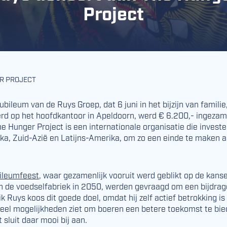
Project
R PROJECT
g jubileum van de Ruys Groep, dat 6 juni in het bijzijn van famili
erd op het hoofdkantoor in Apeldoorn, werd € 6.200,- ingezame
The Hunger Project is een internationale organisatie die investe
ka, Zuid-Azië en Latijns-Amerika, om zo een einde te maken 
bileumfeest
, waar gezamenlijk vooruit werd geblikt op de kans
 de voedselfabriek in 2050, werden gevraagd om een bijdrag
k Ruys koos dit goede doel, omdat hij zelf actief betrokking is 
eel mogelijkheden ziet om boeren een betere toekomst te bie
 sluit daar mooi bij aan.