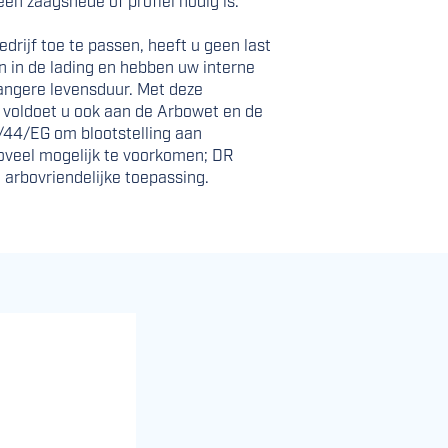
en zaagsnede of profiel nodig is.
edrijf toe te passen, heeft u geen last
 in de lading en hebben uw interne
langere levensduur. Met deze
 voldoet u ook aan de Arbowet en de
/44/EG om blootstelling aan
zoveel mogelijk te voorkomen; DR
n arbovriendelijke toepassing.