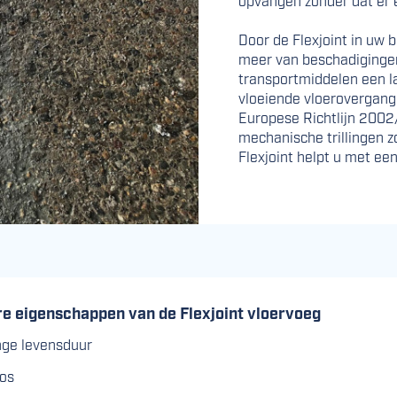
opvangen zonder dat er e
Door de Flexjoint in uw b
meer van beschadigingen
transport­middelen een 
vloeiende vloerovergang
Europese Richtlijn 2002
mechanische trillingen 
Flexjoint helpt u met ee
re eigenschappen van de Flexjoint vloervoeg
nge levensduur
os