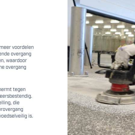
 meer voordelen
eiende overgang
en, waardoor
che overgang
chermt tegen
eersbestendig.
ling, die
erovergang
edselveilig is.