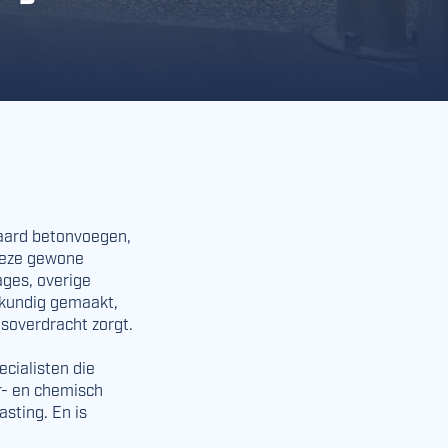
daard betonvoegen,
 deze gewone
ages, overige
akkundig gemaakt,
dsoverdracht zorgt.
cialisten die
­- en chemisch
asting. En is