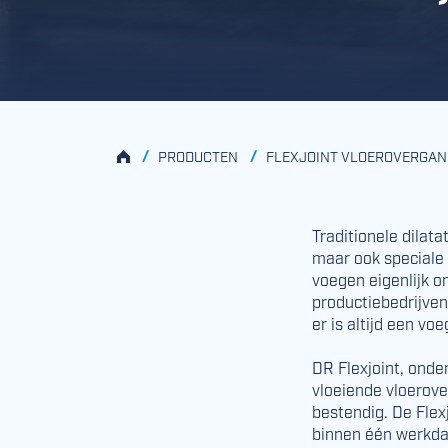
HOME
/
/
PRODUCTEN
FLEXJOINT VLOEROVERGAN
Traditionele dilat
maar ook speciale 
voegen eigenlijk on
productiebedrijven
er is altijd een vo
DR Flexjoint, onde
vloeiende vloer­ov
bestendig. De Flexj
binnen één werkda