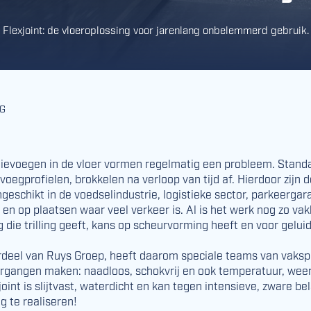
Flexjoint: de vloeroplossing voor jarenlang onbelemmerd gebruik.
G
atievoegen in de vloer vormen regelmatig een probleem. Stan
voegprofielen, brokkelen na verloop van tijd af. Hierdoor zijn
geschikt in de voedselindustrie, logistieke sector, par­keergar
 en op plaatsen waar veel verkeer is. Al is het werk nog zo v
eg die trilling geeft, kans op scheurvorming heeft en voor gelui
rdeel van Ruys Groep, heeft daarom speciale teams van vakspe
ergangen maken: naadloos, schokvrij en ook temperatuur­, weer
oint is slijtvast, waterdicht en kan tegen intensieve, zware bel
g te realiseren!