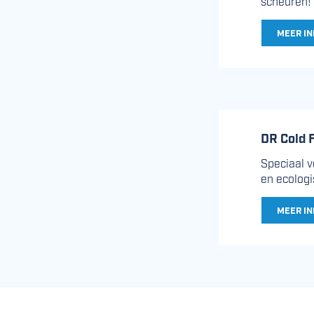
scheuren!
MEER IN
DR Cold F
Speciaal v
en ecologi
MEER IN