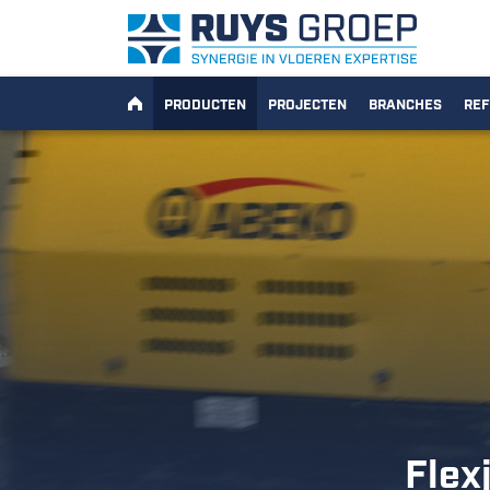
Ga naar content
Ruys Groep
HOME
(HUIDIG)
PRODUCTEN
PROJECTEN
BRANCHES
REF
Flex