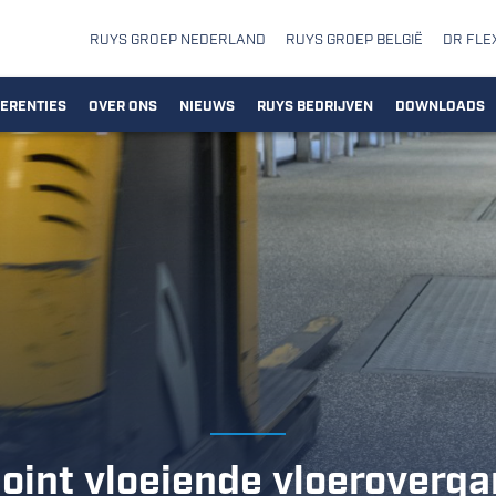
RUYS GROEP NEDERLAND
RUYS GROEP BELGIË
DR FLE
ERENTIES
OVER ONS
NIEUWS
RUYS BEDRIJVEN
DOWNLOADS
joint vloeiende vloeroverg