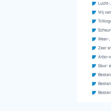
Lucht-,
Vrij v
Trillin
Scheur
Weer-,
Zeer s
Arbo-v
Geur- e
Bestan
Bestan
Bestan