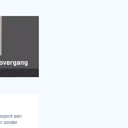
exjoint een
er zonder