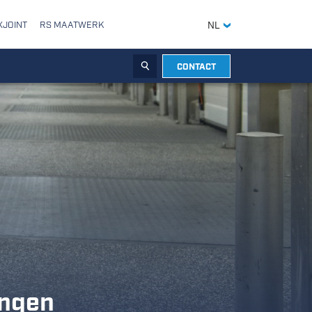
XJOINT
RS MAATWERK
NL
CONTACT
ZOEKEN
angen