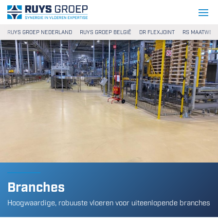
Ga naar content
Ruys Groep
RUYS GROEP NEDERLAND
RUYS GROEP BELGIË
DR FLEXJOINT
RS MAATWER
Branches
Hoogwaardige, robuuste vloeren voor uiteenlopende branches