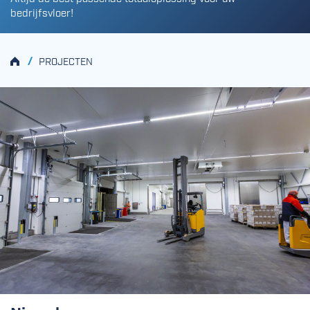
bedrijfsvloer!
HOME
/
PROJECTEN