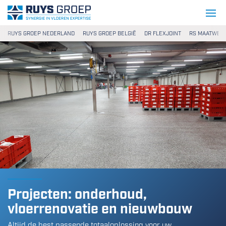
Ga naar content
Ruys Groep
RUYS GROEP NEDERLAND
RUYS GROEP BELGIË
DR FLEXJOINT
RS MAATWER
Projecten: onderhoud,
vloerrenovatie en nieuwbouw
Altijd de best passende totaaloplossing voor uw