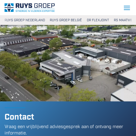
Ga naar content
Ruys Groep
RUYS GROEP NEDERLAND
RUYS GROEP BELGIË
DR FLEXJOINT
RS MAATWER
Contact
Vraag een vrijblijvend adviesgesprek aan of ontvang meer
informatie.