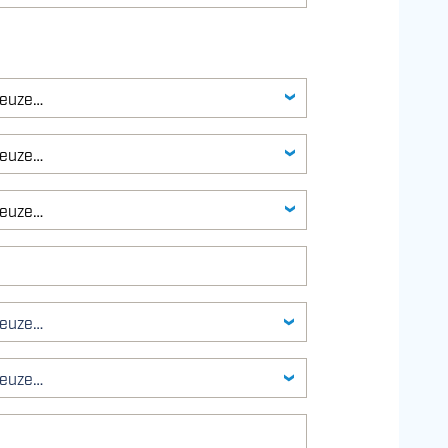
euze…
euze…
euze…