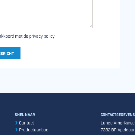
 akkoord met de
privacy policy
BERICHT
SNEL NAAR
CONTACTGEGEVENS
Contact
Lange Amerikawe
Productaanbod
7332 BP Apeldoor