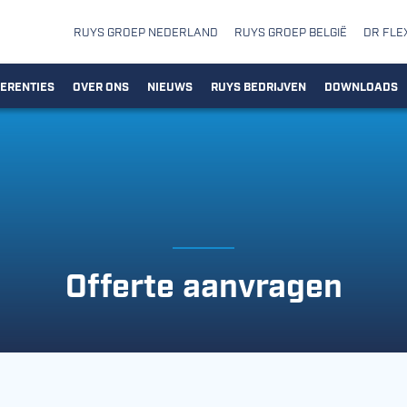
RUYS GROEP NEDERLAND
RUYS GROEP BELGIË
DR FLE
ERENTIES
OVER ONS
NIEUWS
RUYS BEDRIJVEN
DOWNLOADS
Offerte aanvragen