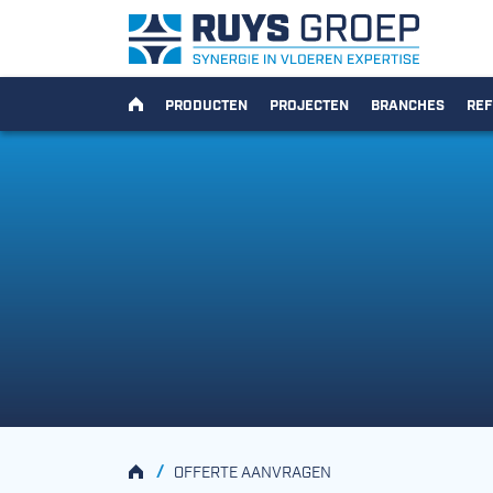
Ga naar content
Ruys Groep
HOME
PRODUCTEN
PROJECTEN
BRANCHES
REF
HOME
/
OFFERTE AANVRAGEN