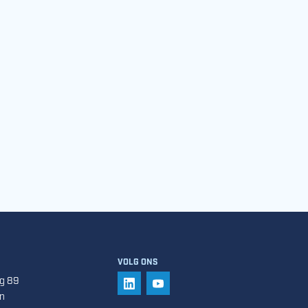
VOLG ONS
g 89
VOLG ONS OP LINKEDIN
VOLG ONS OP YOUTUBE
n