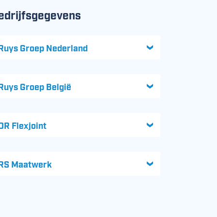
edrijfsgegevens
Ruys Groep Nederland
Ruys Groep België
DR Flexjoint
RS Maatwerk