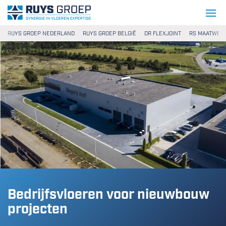
Ga naar content
Ruys Groep
RUYS GROEP NEDERLAND
RUYS GROEP BELGIË
DR FLEXJOINT
RS MAATWER
Bedrijfsvloeren voor nieuwbouw
projecten