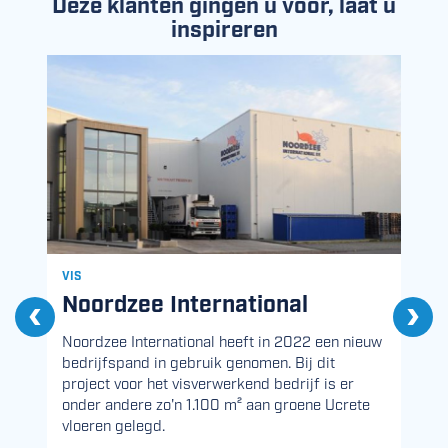
Deze klanten gingen u voor, laat u
inspireren
VIS
V
Noordzee International
Vorige
Volg
Noordzee International heeft in 2022 een nieuw
J
bedrijfspand in gebruik genomen. Bij dit
G
de
project voor het visverwerkend bedrijf is er
e
onder andere zo'n 1.100 m² aan groene Ucrete
d
vloeren gelegd.
a