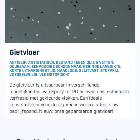
Gietvloer
ANTISLIP, ANTISTATISCH, BESTAND TEGEN OLIE & VETTEN,
DUURZAAM, EENVOUDIGE SCHOONMAAK, GERINGE LAAGDIKTE,
KORTE UITHARDINGSTIJD, NAADLOOS, SLIJTVAST, STOFVRIJ,
VOEDSELVEILIG, VLOEISTOFDICHT
De gietvloer is uitvoerbaar in verschillende
mogelijkheden. Van Epoxy tot PU en eventueel esthetisch
verfraaid met gekleurde vlokken. Een ideale
kunststofvloer voor de algemene werkruimtes in uw
bedrijfspand. Nieuw: onze gepantserde gietvloer!