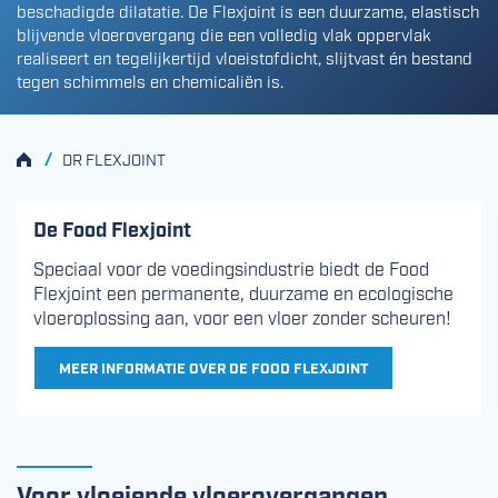
beschadigde dilatatie. De Flexjoint is een duurzame, elastisch
blijvende vloerovergang die een volledig vlak oppervlak
realiseert en tegelijkertijd vloeistofdicht, slijtvast én bestand
tegen schimmels en chemicaliën is.
HOME
/
DR FLEXJOINT
De Food Flexjoint
Speciaal voor de voedingsindustrie biedt de Food
Flexjoint een permanente, duurzame en ecologische
vloeroplossing aan, voor een vloer zonder scheuren!
MEER INFORMATIE OVER DE FOOD FLEXJOINT
Voor vloeiende vloerovergangen