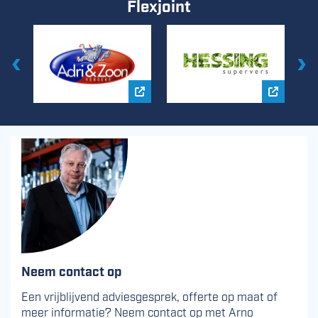
Flexjoint
Vorige
Vol
Open referentie
Open ref
Neem contact op
Een vrijblijvend adviesgesprek, offerte op maat of
meer informatie? Neem contact op met Arno