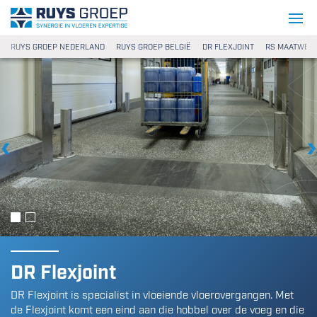
Ga naar content
Ruys Groep
RUYS GROEP NEDERLAND
RUYS GROEP BELGIË
DR FLEXJOINT
RS MAATWER
Vorige
Vo
DR Flexjoint
DR Flexjoint is specialist in vloeiende vloerovergangen. Met
de Flexjoint komt een eind aan die hobbel over de voeg en die