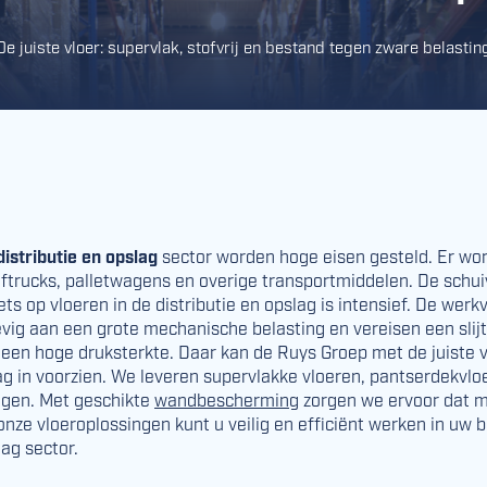
De juiste vloer: supervlak, stofvrij en bestand tegen zware belastin
distributie en opslag
sector worden hoge eisen gesteld. Er word
ftrucks, palletwagens en overige transportmiddelen. De schui
ets op vloeren in de distributie en opslag is intensief. De werk
evig aan een grote mechanische belasting en vereisen een slij
 een hoge druksterkte. Daar kan de Ruys Groep met de juiste v
lag in voorzien. We leveren supervlakke vloeren, pantserdekvlo
gen. Met geschikte
wandbescherming
zorgen we ervoor dat m
nze vloeroplossingen kunt u veilig en efficiënt werken in uw be
lag sector.