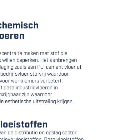
 chemisch
loeren
tiecentra te maken met stof die
k willen beperken. Het aanbrengen
laging zoals een PU-cement vloer of
bedrijfsvloer stofvrij waardoor
 voor werknemers verbetert.
t deze industrievloeren in
rkrijgbaar zijn waardoor
 esthetische uitstraling krijgen.
loeistoffen
n de distributie en opslag sector
ieve vloeistoffen. Deze vloeistoffen