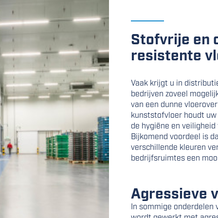
Stofvrije en
resistente v
Vaak krijgt u in distribu
bedrijven zoveel mogelij
van een dunne vloerover
kunststofvloer houdt uw 
de hygiëne en veiligheid
Bijkomend voordeel is da
verschillende kleuren ve
bedrijfsruimtes een mooie
Agressieve v
In sommige onderdelen va
wordt gewerkt met agress