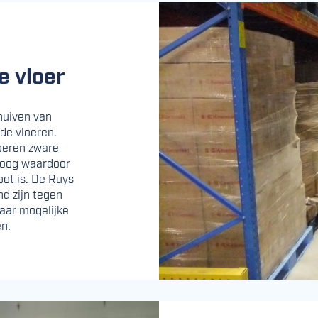
e vloer
chuiven van
de vloeren.
oeren zware
 hoog waardoor
ot is. De Ruys
nd zijn tegen
aar mogelijke
n.