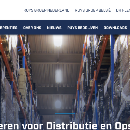
RUYS GROEP NEDERLAND
RUYS GROEP BELGIË
DR FLE
ERENTIES
OVER ONS
NIEUWS
RUYS BEDRIJVEN
DOWNLOADS
eren voor Distributie en Op