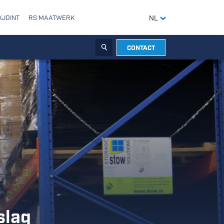
XJOINT
RS MAATWERK
NL
CONTACT
ZOEKEN
slag