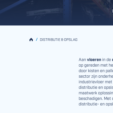
HOME
/
DISTRIBUTIE & OPSLAG
Aan
vloeren
in de
op gereden met he
door kisten en pall
sector zijn onderh
industrievloer met
distributie en ops
maatwerk oplossin
beschadigen. Met o
distributie- en ops