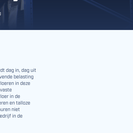
g
t dag in, dag uit
vende belasting
vloeren in deze
tvaste
loer in de
eren en talloze
uren niet
drijf in de