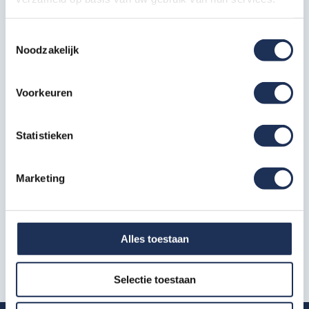
Folder MARGIA STONE vloer
.pdf
549,80kB
Toestemmingsselectie
Noodzakelijk
Folder KORODUR KOROTAN vloer
Voorkeuren
.pdf
195,31kB
Statistieken
Folder CemSkin, cementgebonden
coating
Marketing
.pdf
431,64kB
Productblad rvs uitstortbak voor de
Alles toestaan
schrobmachine
.pdf
3,05MB
Selectie toestaan