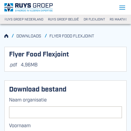
Ga naar content
Ruys Groep
RUYS GROEP NEDERLAND
RUYS GROEP BELGIË
DR FLEXJOINT
RS MAATWER
HOME
/
/
DOWNLOADS
FLYER FOOD FLEXJOINT
Flyer Food Flexjoint
.pdf
4,96MB
Download bestand
Naam organisatie
Voornaam