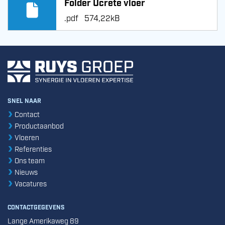
Folder Ucrete vloer
.pdf
574,22kB
SNEL NAAR
Contact
Productaanbod
Vloeren
Referenties
Ons team
Nieuws
Vacatures
CONTACTGEGEVENS
Lange Amerikaweg 89