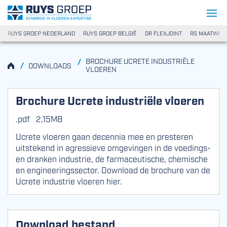
Ga naar content
Ruys Groep
RUYS GROEP NEDERLAND
RUYS GROEP BELGIË
DR FLEXJOINT
RS MAATWER
BROCHURE UCRETE INDUSTRIËLE
/
HOME
/
DOWNLOADS
VLOEREN
Brochure Ucrete industriële vloeren
.pdf
2,15MB
Ucrete vloeren gaan decennia mee en presteren
uitstekend in agressieve omgevingen in de voedings-
en dranken industrie, de farmaceutische, chemische
en engineeringssector. Download de brochure van de
Ucrete industrie vloeren hier.
Download bestand