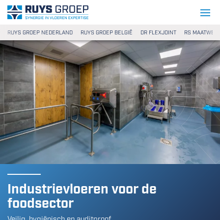
Ga naar content
Ruys Groep
RUYS GROEP NEDERLAND
RUYS GROEP BELGIË
DR FLEXJOINT
RS MAATWER
Industrievloeren voor de
foodsector
Veilig, hygiënisch en auditproof