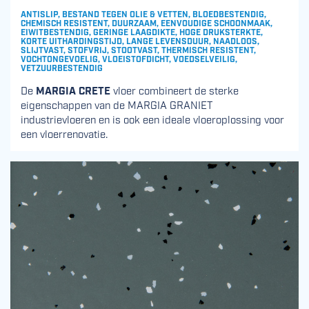
ANTISLIP, BESTAND TEGEN OLIE & VETTEN, BLOEDBESTENDIG,
CHEMISCH RESISTENT, DUURZAAM, EENVOUDIGE SCHOONMAAK,
EIWITBESTENDIG, GERINGE LAAGDIKTE, HOGE DRUKSTERKTE,
KORTE UITHARDINGSTIJD, LANGE LEVENSDUUR, NAADLOOS,
SLIJTVAST, STOFVRIJ, STOOTVAST, THERMISCH RESISTENT,
VOCHTONGEVOELIG, VLOEISTOFDICHT, VOEDSELVEILIG,
VETZUURBESTENDIG
De
MARGIA CRETE
vloer combineert de sterke
eigenschappen van de MARGIA GRANIET
industrievloeren en is ook een ideale vloeroplossing voor
een vloerrenovatie.