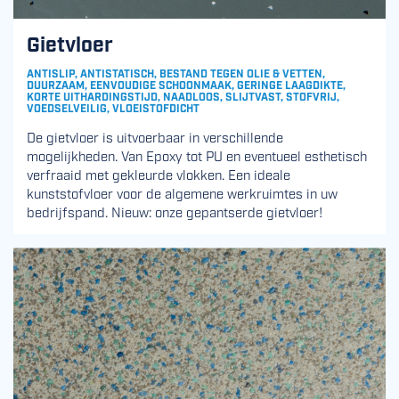
Gietvloer
ANTISLIP, ANTISTATISCH, BESTAND TEGEN OLIE & VETTEN,
DUURZAAM, EENVOUDIGE SCHOONMAAK, GERINGE LAAGDIKTE,
KORTE UITHARDINGSTIJD, NAADLOOS, SLIJTVAST, STOFVRIJ,
VOEDSELVEILIG, VLOEISTOFDICHT
De gietvloer is uitvoerbaar in verschillende
mogelijkheden. Van Epoxy tot PU en eventueel esthetisch
verfraaid met gekleurde vlokken. Een ideale
kunststofvloer voor de algemene werkruimtes in uw
bedrijfspand. Nieuw: onze gepantserde gietvloer!