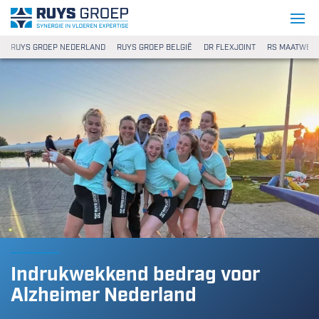
Ga naar content
Ruys Groep
RUYS GROEP NEDERLAND
RUYS GROEP BELGIË
DR FLEXJOINT
RS MAATWER
Indrukwekkend bedrag voor
Alzheimer Nederland