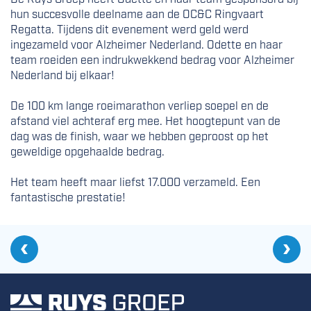
hun succesvolle deelname aan de OC&C Ringvaart
Regatta. Tijdens dit evenement werd geld werd
ingezameld voor Alzheimer Nederland. Odette en haar
team roeiden een indrukwekkend bedrag voor Alzheimer
Nederland bij elkaar!
De 100 km lange roeimarathon verliep soepel en de
afstand viel achteraf erg mee. Het hoogtepunt van de
dag was de finish, waar we hebben geproost op het
geweldige opgehaalde bedrag.
Het team heeft maar liefst 17.000 verzameld. Een
fantastische prestatie!
Vo
In
Vorige
Ruys Vloeren werkt al 20 jaar succesvol samen met Huuskes