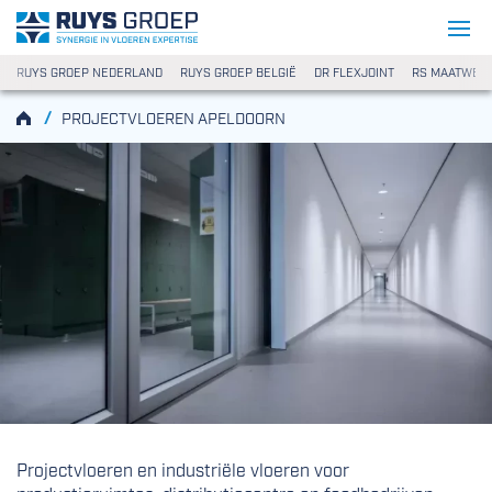
Ga naar content
Ruys Groep
RUYS GROEP NEDERLAND
RUYS GROEP BELGIË
DR FLEXJOINT
RS MAATWER
Projectvloeren Apeldoorn
HOME
/
PROJECTVLOEREN APELDOORN
Projectvloeren en industriële vloeren voor