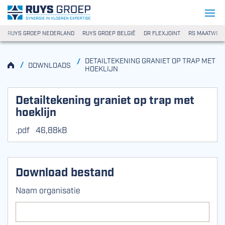
Ga naar content
Ruys Groep
RUYS GROEP NEDERLAND
RUYS GROEP BELGIË
DR FLEXJOINT
RS MAATWER
DETAILTEKENING GRANIET OP TRAP MET
/
HOME
/
DOWNLOADS
HOEKLIJN
Detailtekening graniet op trap met
hoeklijn
.pdf
46,88kB
Download bestand
Naam organisatie