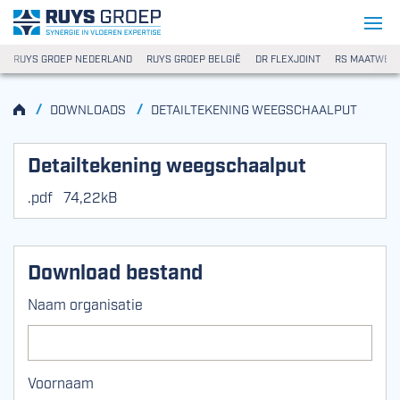
Ga naar content
Ruys Groep
RUYS GROEP NEDERLAND
RUYS GROEP BELGIË
DR FLEXJOINT
RS MAATWER
HOME
/
/
DOWNLOADS
DETAILTEKENING WEEGSCHAALPUT
Detailtekening weegschaalput
.pdf
74,22kB
Download bestand
Naam organisatie
Voornaam