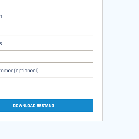
m
s
mmer (optioneel)
DOWNLOAD BESTAND