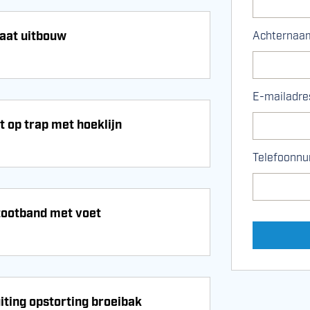
laat uitbouw
Achternaa
E-mailadre
t op trap met hoeklijn
Telefoonnu
tootband met voet
iting opstorting broeibak