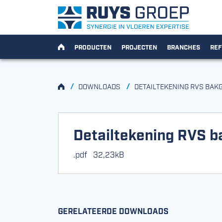
Ga naar content
Ruys Groep
HOME
PRODUCTEN
PROJECTEN
BRANCHES
REF
HOME
/
/
DOWNLOADS
DETAILTEKENING RVS BAK
Detailtekening RVS b
.pdf
32,23kB
GERELATEERDE DOWNLOADS