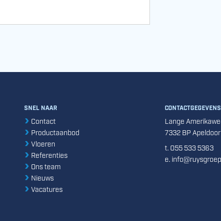
SNEL NAAR
CONTACTGEGEVENS
Contact
Lange Amerikawe
Productaanbod
7332 BP Apeldoor
Vloeren
t. 055 533 5363
Referenties
e. info@ruysgroep
Ons team
Nieuws
Vacatures