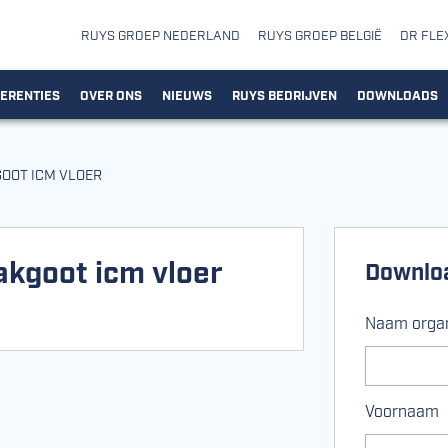
RUYS GROEP NEDERLAND
RUYS GROEP BELGIË
DR FLE
ERENTIES
OVER ONS
NIEUWS
RUYS BEDRIJVEN
DOWNLOADS
GOOT ICM VLOER
akgoot icm vloer
Downlo
Naam organ
Voornaam