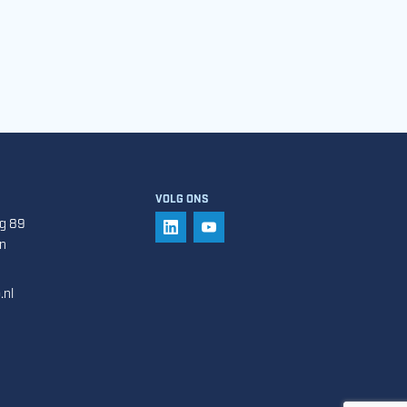
VOLG ONS
g 89
VOLG ONS OP LINKEDIN
VOLG ONS OP YOUTUBE
n
.nl