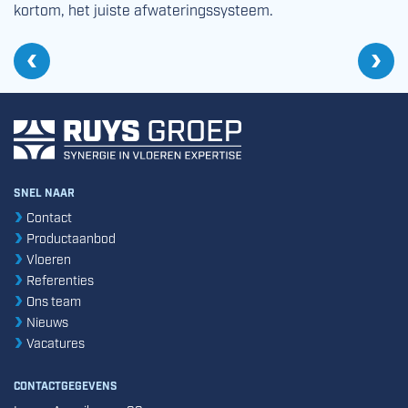
kortom, het juiste afwateringssysteem.
Vo
Ni
Vorige
Bouwen en renoveren: veiligheid boven alles
SNEL NAAR
Contact
Productaanbod
Vloeren
Referenties
Ons team
Nieuws
Vacatures
CONTACTGEGEVENS