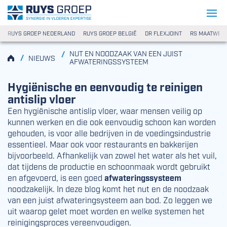
Ga naar content
Ruys Groep
RUYS GROEP NEDERLAND
RUYS GROEP BELGIË
DR FLEXJOINT
RS MAATWER
Nut en noodzaak van een juist afwa
NUT EN NOODZAAK VAN EEN JUIST
/
HOME
/
NIEUWS
AFWATERINGSSYSTEEM
Hygiënische en eenvoudig te reinigen
antislip vloer
Een hygiënische antislip vloer, waar mensen veilig op
kunnen werken en die ook eenvoudig schoon kan worden
gehouden, is voor alle bedrijven in de voedingsindustrie
essentieel. Maar ook voor restaurants en bakkerijen
bijvoorbeeld. Afhankelijk van zowel het water als het vuil,
dat tijdens de productie en schoonmaak wordt gebruikt
en afgevoerd, is een goed
afwateringssysteem
noodzakelijk. In deze blog komt het nut en de noodzaak
van een juist afwateringsysteem aan bod. Zo leggen we
uit waarop gelet moet worden en welke systemen het
reinigingsproces vereenvoudigen.