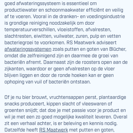
goed afwateringssysteem is essentieel om
productiewater en schoonmaakwater efficiënt en veilig
af te voeren. Vooral in de dranken- en voedingsindustrie
is grondige reiniging noodzakelijk om door
temperatuurverschillen, vloeistoffen, afvalresten,
slachtresten, eiwitten, vuilwater, zuren, pulp en vetten
bacteriegroei te voorkomen. RS Maatwerk adviseert
afwateringssystemen
zoals putten en goten van Blücher,
omdat die zelfreinigend zijn en daarmee de groei van
bacteriën afremt. Daarnaast zijn de roosters open aan de
zijkanten, waardoor er geen afvalresten op de vloer
blijven liggen en door de ronde hoeken kan er geen
ophoping van vuil of bacteriën ontstaan.
Of je nu bier brouwt, vruchtensappen perst, plantaardige
snacks produceert, kippen slacht of vleeswaren of
groenten snijdt; dat doe je met passie voor je product en
wil je met een zo goed mogelijke kwaliteit leveren. Overal
zit een verhaal achter, is er beleving en kennis nodig.
Datzelfde heeft
RS Maatwerk
met putten en goten,