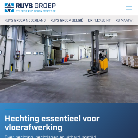
Ga naar content
Ruys Groep
RUYS GROEP NEDERLAND
RUYS GROEP BELGIË
DR FLEXJOINT
RS MAATWER
Hechting essentieel voor
vloerafwerking
Over hechting, hechtlagen en uithardingstijd