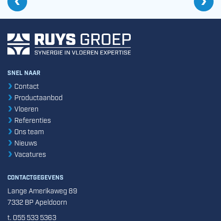
Ru
Vorige
De invloed van chemicaliën en temperaturen op de vloer
SNEL NAAR
Contact
Productaanbod
Vloeren
Referenties
Ons team
Nieuws
Vacatures
CONTACTGEGEVENS
Lange Amerikaweg 89
7332 BP Apeldoorn
t. 055 533 5363