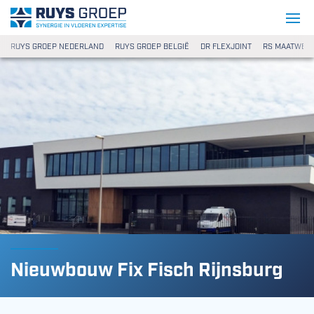
Ga naar content
Ruys Groep
RUYS GROEP NEDERLAND
RUYS GROEP BELGIË
DR FLEXJOINT
RS MAATWER
Nieuwbouw Fix Fisch Rijnsburg