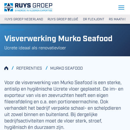
Ga naar content
Ruys Groep
RUYS GROEP NEDERLAND
RUYS GROEP BELGIË
DR FLEXJOINT
RS MAATWER
Visverwerking Murko Seafood
Ucrete ideaal als renovatievloer
HOME
/
/
REFERENTIES
MURKO SEAFOOD
Voor de visverwerking van Murko Seafood is een sterke,
antislip en hygiënische Ucrete vloer geplaatst. De im- en
exporteur van vis en zeevruchten heeft een eigen
fileerafdeling en o.a. een portioneermachine. Ook
verhandelt het bedrijf verpakte schaal- en schelpdieren
uit zowel binnen en buitenland. Bij dergelijke
bedrijfsactiviteiten moet de vloer sterk, stroef,
hygiënisch én duurzaam zijn.