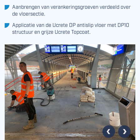
Aanbrengen van verankeringsgroeven verdeeld over
de vloersectie.
Applicatie van de Ucrete DP antislip vloer met DP10
structuur en grijze Ucrete Topcoat.
Vorige
Volgende