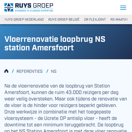
Ga naar content
Ruys Groep
RUYS GROEP NEDERLAND
RUYS GROEP BELGIË
DR FLEXJOINT
RS MAATWER
Vloerrenovatie loopbrug NS
station Amersfoort
HOME
/
/
REFERENTIES
NS
Na de vloerrenovatie van de loopbrug van Station
Amersfoort, kunnen de ruim 43.000 reizigers per dag
weer veilig oversteken. Maar ook tijdens de renovatie van
de vloer is de hinder voor reizigers beperkt gebleven.
Onze werkwijze in combinatie met het toegepaste
vloersysteem - de Ucrete DP antislip vloer - heeft de
downtime tot een minimum teruggebracht. De loopbrug
op het NS Station Amersfoort is met deze vloer renovatie