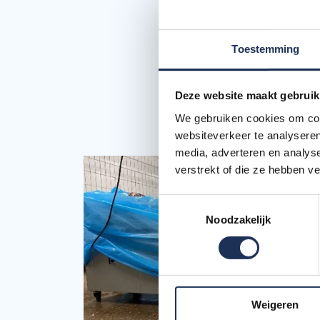
de
vleesindustrie
i
In deze branche vi
eisen moeten voldo
Toestemming
te houden zorgt de 
Deze website maakt gebruik
MEER INFORMATIE
We gebruiken cookies om cont
websiteverkeer te analyseren
media, adverteren en analys
verstrekt of die ze hebben v
Toestemmingsselectie
Noodzakelijk
Weigeren