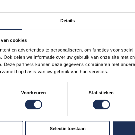
s een juiste bedrijfsvloer een van de belangrijkste elementen b
nden diverse processen plaats waardoor de industrievloeren a
en. Het werk is ruig en de vloer wordt intensief belast. Door 
Details
Ruys Groep ervoor dat de juiste vloer op de juiste plek ligt.
 van cookies
 OVER DE MARGIA GRANIET VLOER
ent en advertenties te personaliseren, om functies voor social
. Ook delen we informatie over uw gebruik van onze site met on
e. Deze partners kunnen deze gegevens combineren met andere i
erzameld op basis van uw gebruik van hun services.
Voorkeuren
Statistieken
Selectie toestaan