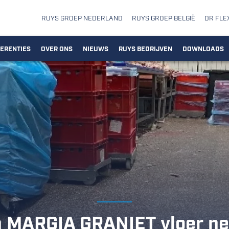
RUYS GROEP NEDERLAND
RUYS GROEP BELGIË
DR FLE
ERENTIES
OVER ONS
NIEUWS
RUYS BEDRIJVEN
DOWNLOADS
 MARGIA GRANIET vloer ne