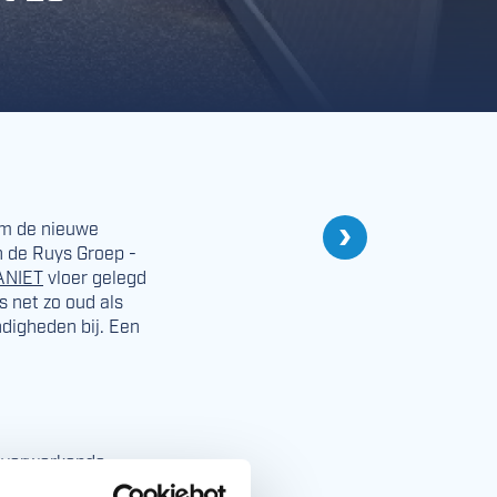
Volgende
om de nieuwe
De MARGIA CRETE 
n de Ruys Groep -
ANIET
vloer gelegd
s net zo oud als
ndigheden bij. Een
esverwerkende
n naar hebben. In