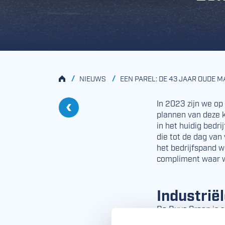
HOME
/
/
NIEUWS
EEN PAREL: DE 43 JAAR OUDE 
In 2023 zijn we op
plannen van deze k
Vorige
in het huidig bedr
30.000 m2 vloeren voor Hessing Supervers
die tot de dag van 
het bedrijfspand w
compliment waar wi
Industrië
De Ruys Groep is s
industrie. We leve