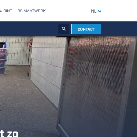
XJOINT
RS MAATWERK
NL
CONTACT
ZOEKEN
t zo