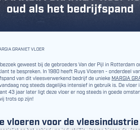
oud als het bedrijfspand
MARGIA GRANIET VLOER
 bezoek geweest bij de gebroeders Van der Pijl in Rotterdam 
lant te bespreken. In 1980 heeft Ruys Vloeren - onderdeel va
ijfspand van dit vleesverwerkend bedrijf de unieke
MARGIA GR
vandaag nog steeds dagelijks intensief in gebruik is. De vloer i
ant 43 jaar later ligt deze vloer er nog steeds in goede omsta
j trots op zijn!
le vloeren voor de vleesindustrie
pecialist op het gebied van industriële vloeren binnen de vle
ren een vloer waar bedrijven de eerste decennia geen omkijke