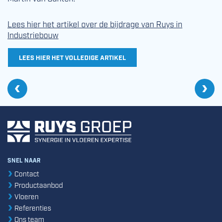
Lees hier het artikel over de bijdrage van Ruys in
Industriebouw
LEES HIER HET VOLLEDIGE ARTIKEL
Vo
Ee
Vorige
'Wij nemen graag de verantwoordelijkheid'
SNEL NAAR
Contact
Productaanbod
Vloeren
Referenties
Ons team