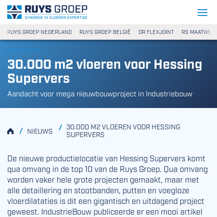
Ga naar content
Ruys Groep
RUYS GROEP NEDERLAND
RUYS GROEP BELGIË
DR FLEXJOINT
RS MAATWER
30.000 m2 vloeren voor Hessing
Supervers
Aandacht voor mega nieuwbouwproject in Industriebouw
30.000 M2 VLOEREN VOOR HESSING
/
HOME
/
NIEUWS
SUPERVERS
De nieuwe productielocatie van Hessing Supervers komt
qua omvang in de top 10 van de Ruys Groep. Qua omvang
worden vaker hele grote projecten gemaakt, maar met
alle detaillering en stootbanden, putten en voegloze
vloerdilataties is dit een gigantisch en uitdagend project
geweest. IndustrieBouw publiceerde er een mooi artikel