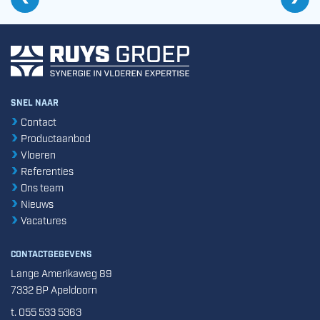
Ge
Vorige
‘De nieuwbouw voldoet aan de hoogste eisen op het gebied van voedse
SNEL NAAR
Contact
Productaanbod
Vloeren
Referenties
Ons team
Nieuws
Vacatures
CONTACTGEGEVENS
Lange Amerikaweg 89
7332 BP Apeldoorn
t. 055 533 5363