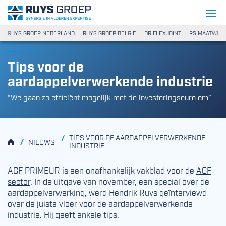
Ga naar content
Ruys Groep
RUYS GROEP NEDERLAND
RUYS GROEP BELGIË
DR FLEXJOINT
RS MAATWER
Tips voor de
aardappelverwerkende industrie
“We gaan zo efficiënt mogelijk met de investeringseuro om”
TIPS VOOR DE AARDAPPELVERWERKENDE
/
HOME
/
NIEUWS
INDUSTRIE
AGF PRIMEUR is een onafhankelijk vakblad voor de
AGF
sector
. In de uitgave van november, een special over de
aardappelverwerking, werd Hendrik Ruys geïnterviewd
over de juiste vloer voor de aardappelverwerkende
industrie. Hij geeft enkele tips.